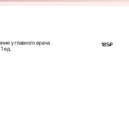
ние у главного врача
185
₽
1 ед.