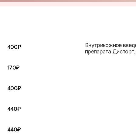
Внутрикожное введе
400
₽
препарата Диспорт, 
170₽
400₽
440₽
440₽