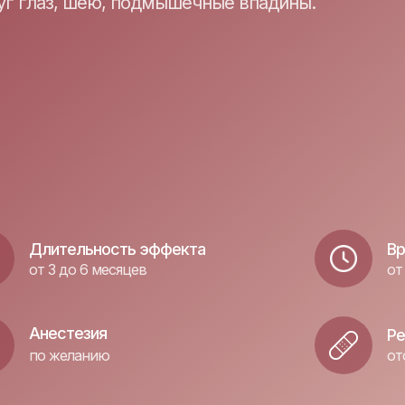
уг глаз, шею, подмышечные впадины.
Длительность эффекта
Вр
от 3 до 6 месяцев
от
Анестезия
Ре
по желанию
от