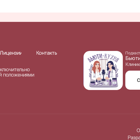
Лицензии
Контакты
Подкаст
Бьюти
Клиник
исключительно
ой положениями
С
О
Разра