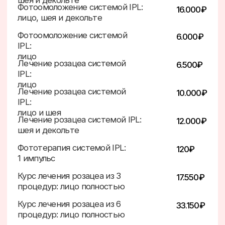
Услуги
О клинике
Акции
Врачи
Продукция
Отзывы
Лицензии
Контакты
Подкаст
Бьюти-Кухня
Слушать
Клиника Sacré
Вся информация об услугах и ценах, размещенная на
этом сайте, носит исключительно информационный
характер и не является публичной офертой,
определяемой положениями Статьи 437 Гражданского
кодекса Российской Федерации.
ООО «Доктор Красоты»
©2024
Политика конфиденциональности
Охрана труда
Разработка сайта