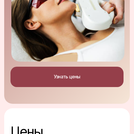
Цены
Удаление сосудов на лице:
6.500
₽
лоб, нос, щеки, подбородок,
лечение розацеа
Удаление сосудов фотосистемой
2.500₽
IPL на носу
Удаление сосудов фотосистемой
3.000₽
IPL на подбородке
Удаление сосудов фотосистемой
4.500₽
IPL на щеках
Курс удаления сосудов фотосистемой
12.150₽
IPL на щеках из 3 процедур
Фотоомоложение системой
10.000₽
IPL: лицо и шея
Фотоомоложение системой
12.000₽
IPL:
шея и декольте
Фотоомоложение системой IPL:
16.000₽
лицо, шея и декольте
Фотоомоложение системой
6.000
₽