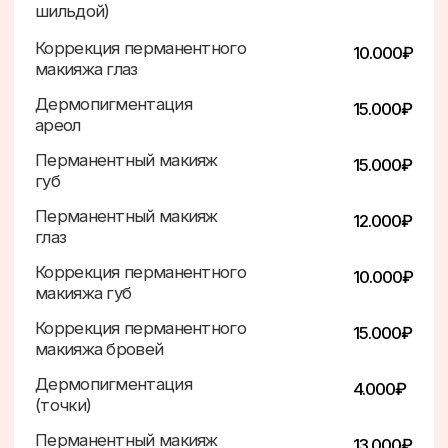
Услуги
О клинике
Акции
Врачи
Продукция
Отзывы
Лицензии
Контакты
Подкаст
Бьюти-Кухня
Слушать
Клиника Sacré
Вся информация об услугах и ценах, размещенная на
этом сайте, носит исключительно информационный
характер и не является публичной офертой,
определяемой положениями Статьи 437 Гражданского
кодекса Российской Федерации.
ООО «Доктор Красоты»
©2024