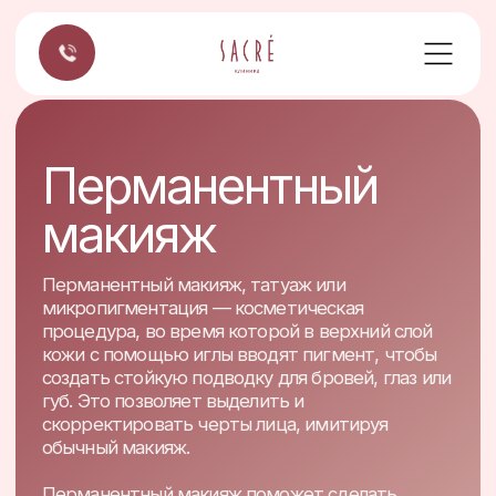
Перманентный
макияж
Перманентный макияж, татуаж или
микропигментация — косметическая
процедура, во время которой в верхний слой
кожи с помощью иглы вводят пигмент, чтобы
создать стойкую подводку для бровей, глаз или
губ. Это позволяет выделить и
скорректировать черты лица, имитируя
обычный макияж.
Перманентный макияж поможет сделать
взгляд выразительнее, подчеркнёт
естественную красоту глаз. Процедура
идеально подойдёт в случае редких и тонких
ресничек, придаст им визуальную густоту.
Межресничка также актуальна для всех, кто не
хочет тратить дополнительное время на
макияж.