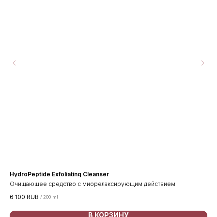
HydroPeptide Exfoliating Cleanser
Hy
e!
Очищающее средство с миорелаксирующим действием
Ноч
би
6 100
RUB
10 
/
200 ml
В КОРЗИНУ